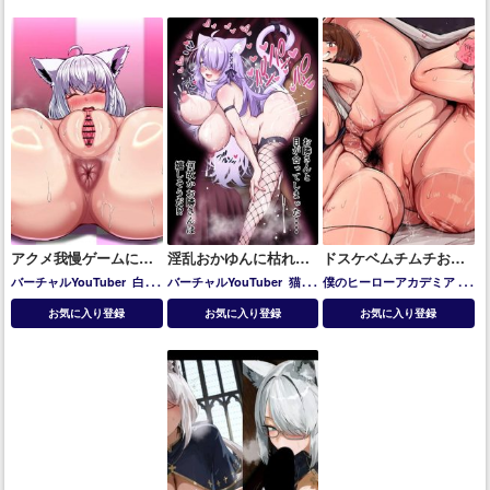
アクメ我慢ゲームに敗
淫乱おかゆんに枯れる
ドスケベムチムチお茶
北しちゃうフブキ
まで搾り取られちゃう
子とバックや正常位で
バーチャルYouTuber
白上
バーチャルYouTuber
猫又
僕のヒーローアカデミア
麗
お隣さん
ハメまくる!!
フブキ
おかゆ
日お茶子
お気に入り登録
お気に入り登録
お気に入り登録