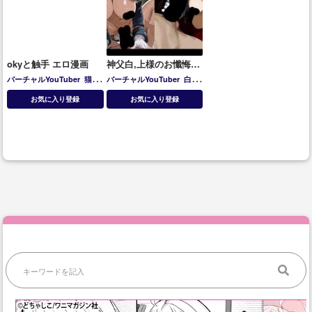
okyと触手 エロ漫画
神父白,上様のお懺悔お
ちんぽご奉仕搾り取り
バーチャルYouTuber
猫又
バーチャルYouTuber
白上
生ハメHCG集
おかゆ
フブキ
お気に入り登録
お気に入り登録