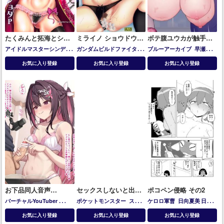
たくみんと拓海とショ
ミライノ ショウドウテ
ボテ腹ユウカが触手チ
タP
キナ マチガイ
◯ポに犯されて噴乳し
アイドルマスターシンデレ
ガンダムビルドファイター
ブルーアーカイブ
早瀬ユウ
ながら絶頂しちゃう!!
ラガールズ
向井拓海
ズ
カミキ・ミライ
カ
お気に入り登録
お気に入り登録
お気に入り登録
お下品同人音声
セックスしないと出ら
ポコペン侵略 その2
♡AZKi♡
れないスイレン
バーチャルYouTuber
ポケットモンスター
スイレ
ケロロ軍曹
日向夏美
日向
AZKi
ン
秋
お気に入り登録
お気に入り登録
お気に入り登録