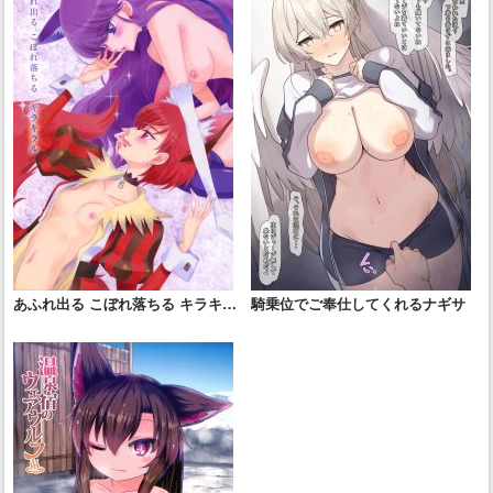
あふれ出る こぼれ落ちる キラキラ
騎乗位でご奉仕してくれるナギサ
ル