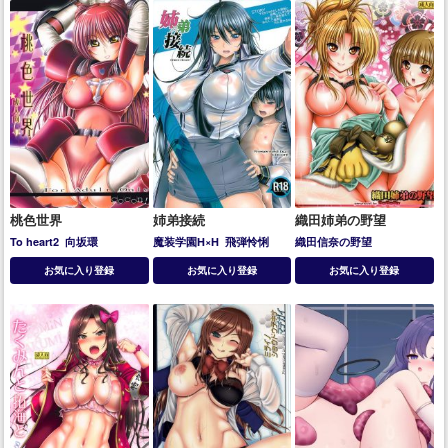
桃色世界
姉弟接続
織田姉弟の野望
To heart2
向坂環
魔装学園H×H
飛弾怜悧
織田信奈の野望
お気に入り登録
お気に入り登録
お気に入り登録