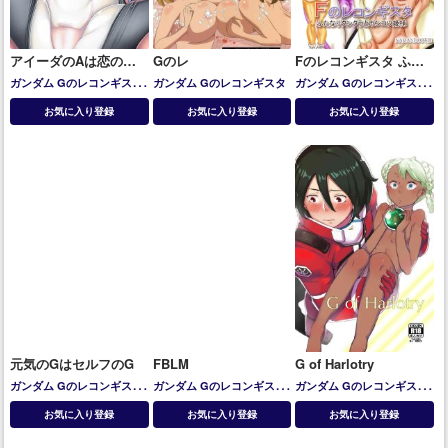
アイーダのAは恋の始
Gのレ
Fのレコンギスタ ふた
まりのA
なりクンタラとポンコ
ガンダム Gのレコンギスタ
ガンダム Gのレコンギスタ
ガンダム Gのレコンギスタ
ツ姫様
アイーダ・レイハントン
茨木華扇
お気に入り登録
お気に入り登録
お気に入り登録
元気のGはセルフのG
FBLM
G of Harlotry
ガンダム Gのレコンギスタ
ガンダム Gのレコンギスタ
ガンダム Gのレコンギスタ
ノレド・ナグ
ラライヤ・マ
バララ・ペオール
マニィ・
ラライヤ・マンディ
お気に入り登録
お気に入り登録
お気に入り登録
ンディ
アンバサダ