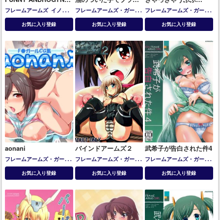
GIRLS 2
を組んではいけない
な・・・
フレームアームズ
イノセン
フレームアームズ・ガール
フレームアームズ・ガール
ティア
バーゼラルド
フレズ
フレズヴェルク
源内あお
轟
アーキテクト
ドゥルガーⅠ
お気に入り登録
お気に入り登録
お気に入り登録
ヴェルク
雷
バーゼラルド
マガツキ
金剛
(FAガール)
aonani
バインドアームズ２
武希子が告白された件4
フレームアームズ・ガール
フレームアームズ・ガール
フレームアームズ・ガール
スティレット
バーゼラルド
マテリア
源内あお
轟雷
寿武希子
お気に入り登録
お気に入り登録
お気に入り登録
フレームアーキテクト
源内
あお
轟雷
迅雷