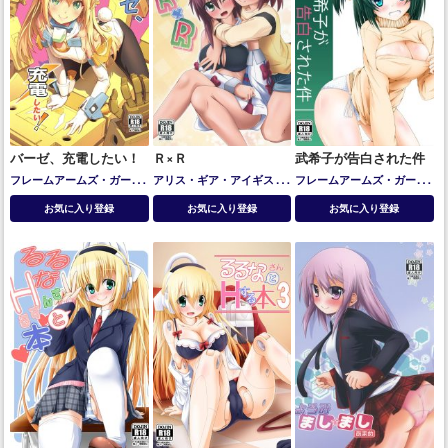
バーゼ、充電したい！
Ｒ×Ｒ
武希子が告白された件
フレームアームズ・ガール
アリス・ギア・アイギス
日
フレームアームズ・ガール
バーゼラルド
向リン
蛙坂来弥
寿武希子
お気に入り登録
お気に入り登録
お気に入り登録