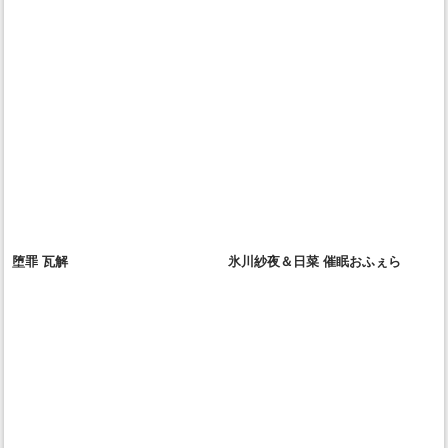
堕罪 瓦解
氷川紗夜＆日菜 催眠おふぇら