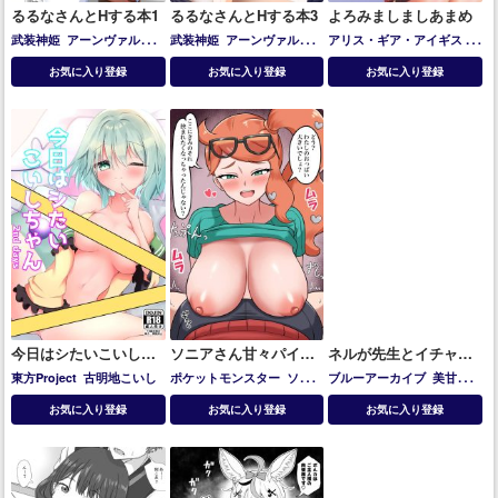
るるなさんとHする本1
るるなさんとHする本3
よろみましましあまめ
武装神姫
アーンヴァル
武装神姫
アーンヴァル
アリス・ギア・アイギス
比
Mk.2
テンペスタ
Mk.2
テンペスタ
良坂夜露
お気に入り登録
お気に入り登録
お気に入り登録
今日はシたいこいしち
ソニアさん甘々パイズ
ネルが先生とイチャラ
ゃん 2nd days
リ10枚
ブ子作りセックスする!!
東方Project
古明地こいし
ポケットモンスター
ソニ
ブルーアーカイブ
美甘ネ
ア
ル
お気に入り登録
お気に入り登録
お気に入り登録