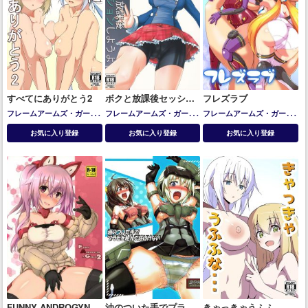
すべてにありがとう2
ボクと放課後セッショ
フレズラブ
ンしようよ
フレームアームズ・ガール
フレームアームズ・ガール
フレームアームズ・ガール
アーキテクト
スティレット
フレズヴェルク
フレズヴェルク
お気に入り登録
お気に入り登録
お気に入り登録
フレズヴェルク
フレズヴェ
ルク=ルフス
轟雷
FUNNY ANDROGYNE
油のついた手でプラモ
きゃっきゃうふふ