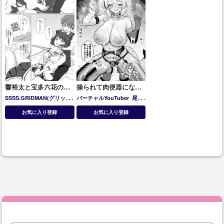
響裕太と宝多六花の裕
操られて肉便器になっ
六
た尾丸ポルカ♡
SSSS.GRIDMAN(グリッド
バーチャルYouTuber
尾丸
マン)
宝多六花
ポルカ
お気に入り登録
お気に入り登録