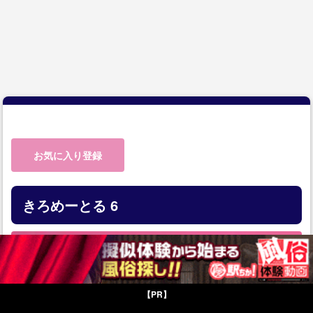
お気に入り登録
きろめーとる 6
【PR】