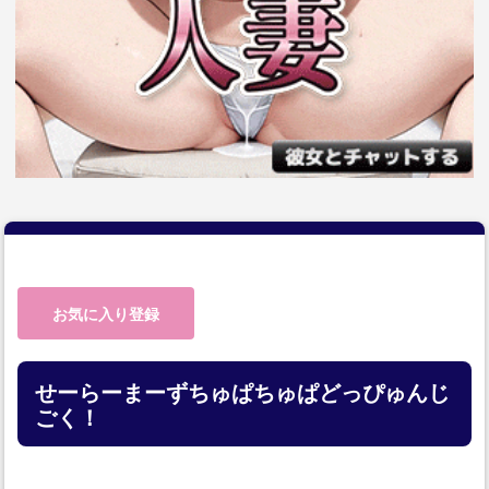
お気に入り登録
せーらーまーずちゅぱちゅぱどっぴゅんじ
ごく！