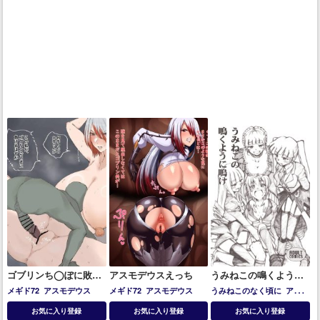
ゴブリンち◯ぽに敗北
アスモデウスえっち
うみねこの鳴くように
しちゃうアスモデウス
鳴け
メギド72
アスモデウス
メギド72
アスモデウス
うみねこのなく頃に
アスモ
デウス
ベアトリーチェ
右代
お気に入り登録
お気に入り登録
お気に入り登録
宮朱志香