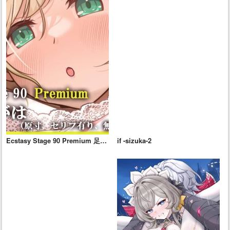
Ecstasy Stage 90 Premium 足で
if -sizuka-2
しゅがは