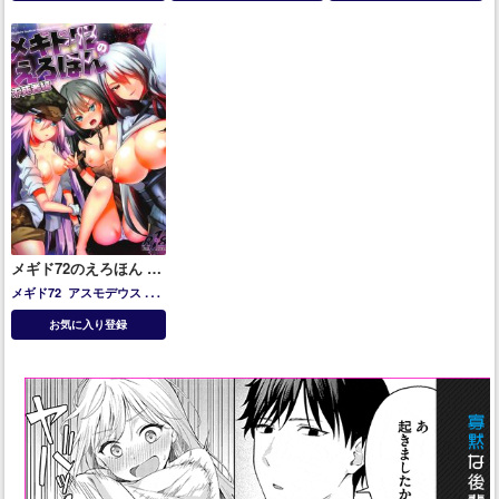
メギド72のえろほん 不
死者編
メギド72
アスモデウス
ベ
リアル
ベレト
お気に入り登録