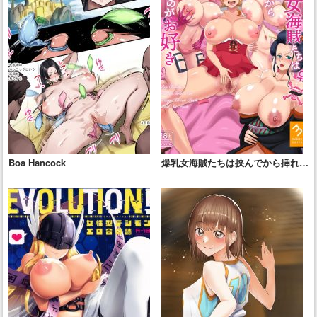
Boa Hancock
爆乳女海賊たちは挟んでから挿れる
のがお好き