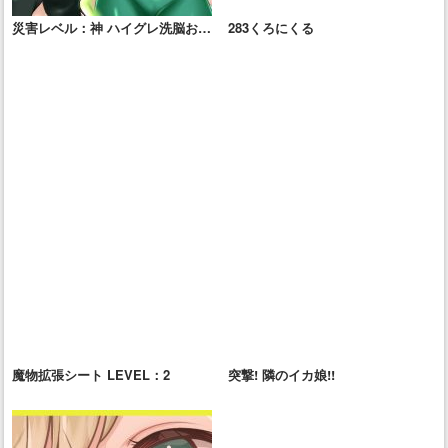
災害レベル：神 ハイグレ洗脳おじ
283くろにくる
さん
魔物拡張シート LEVEL：2
突撃! 隣のイカ娘!!