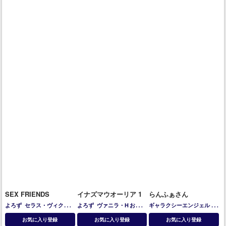
SEX FRIENDS
イナズマウオーリア 1
らんふぁさん
よろず
セラス・ヴィクトリ
よろず
ヴァニラ・H
お市
ギャラクシーエンジェル
蘭
ア
ミーア・キャンベル
蘭
(戦国無双)
カサンドラ・ア
花・フランボワーズ
お気に入り登録
お気に入り登録
お気に入り登録
花・フランボワーズ
レクサンドル
シャロン
フォ